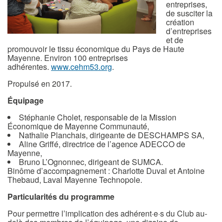
entreprises,
de susciter la
création
d’entreprises
et de
promouvoir le tissu économique du Pays de Haute
Mayenne. Environ 100 entreprises
adhérentes.
www.cehm53.org
.
Propulsé en 2017.
Équipage
Stéphanie Cholet, responsable de la Mission
Économique de Mayenne Communauté,
Nathalie Planchais, dirigeante de DESCHAMPS SA,
Aline Griffé, directrice de l’agence ADECCO de
Mayenne,
Bruno L’Ognonnec, dirigeant de SUMCA.
Binôme d’accompagnement : Charlotte Duval et Antoine
Thebaud, Laval Mayenne Technopole.
Particularités du programme
Pour permettre l’implication des adhérent·e·s du Club au-