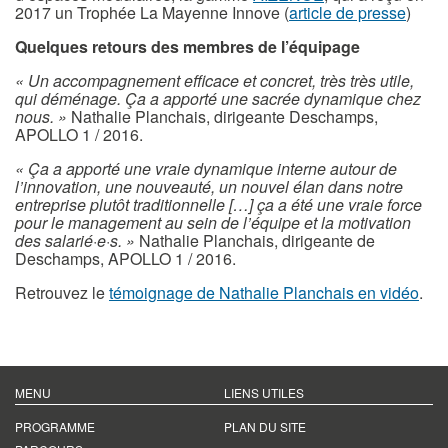
2017 un Trophée La Mayenne Innove (
article de presse
)
Quelques retours des membres de l’équipage
« Un accompagnement efficace et concret, très très utile,
qui déménage. Ça a apporté une sacrée dynamique chez
nous. »
Nathalie Planchais, dirigeante Deschamps,
APOLLO 1 / 2016.
« Ça a apporté une vraie dynamique interne autour de
l’innovation, une nouveauté, un nouvel élan dans notre
entreprise plutôt traditionnelle […] ça a été une vraie force
pour le management au sein de l’équipe et la motivation
des salarié·e·s. »
Nathalie Planchais, dirigeante de
Deschamps, APOLLO 1 / 2016.
Retrouvez le
témoignage de Nathalie Planchais en vidéo
.
MENU
LIENS UTILES
PROGRAMME
PLAN DU SITE